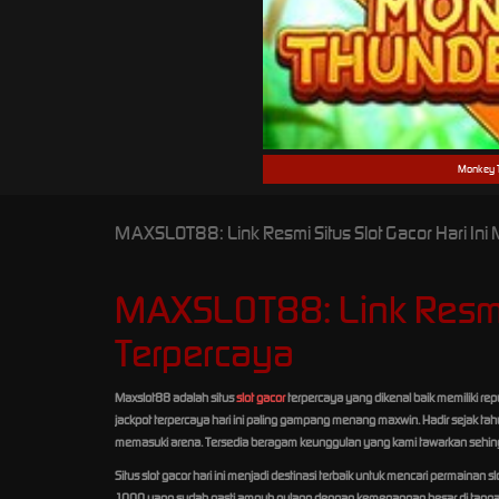
Monkey T
MAXSLOT88: Link Resmi Situs Slot Gacor Hari In
MAXSLOT88: Link Resmi 
Terpercaya
Maxslot88 adalah situs
slot gacor
terpercaya yang dikenal baik memiliki re
jackpot terpercaya hari ini paling gampang menang maxwin. Hadir sejak tahun
memasuki arena. Tersedia beragam keunggulan yang kami tawarkan sehingg
Situs slot gacor hari ini menjadi destinasi terbaik untuk mencari perma
1000 yang sudah pasti ampuh pulang dengan kemenangan besar di tangan. 