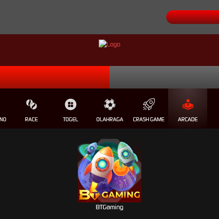
INO
RACE
TOGEL
OLAHRAGA
CRASH GAME
ARCADE
BTGaming