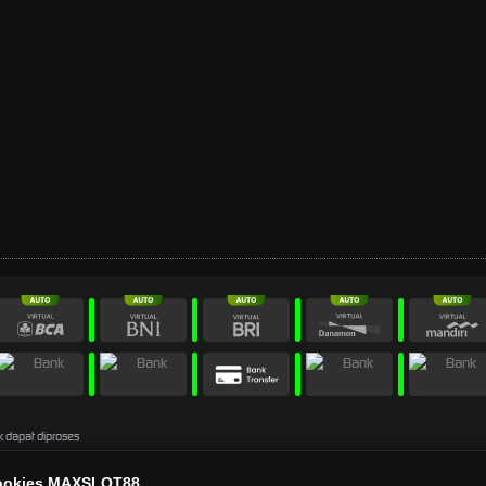
k dapat diproses
ookies MAXSLOT88