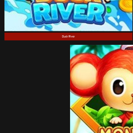
Duck River