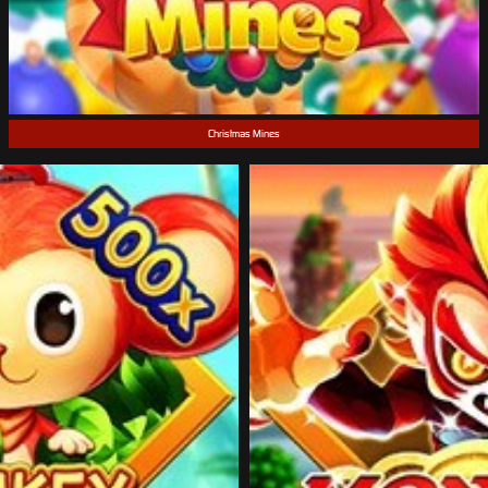
Christmas Mines