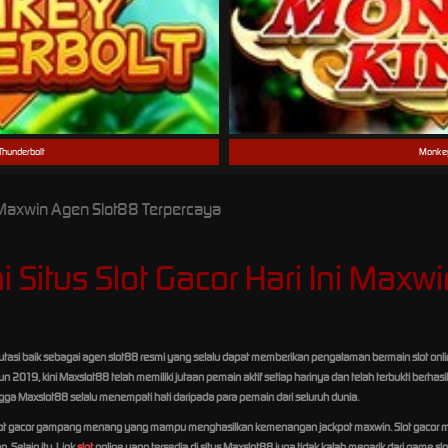
hunderbolt
Monkey
i Maxwin Agen Slot88 Terpercaya
Situs Slot Gacor Hari Ini Maxw
putasi baik sebagai agen slot88 resmi yang selalu dapat memberikan pengalaman bermain slot onli
 2019, kini Maxslot88 telah memiliki jutaan pemain aktif setiap harinya dan telah terbukti berhasil
a Maxslot88 selalu menempati hati daripada para pemain dari seluruh dunia.
inan slot gacor gampang menang yang mampu menghasilkan kemenangan jackpot maxwin. Slot gacor 
Selain itu, Link
slot
online yang tersedia di situs Maxslot88 juga tidak kalah menarik dari game sl