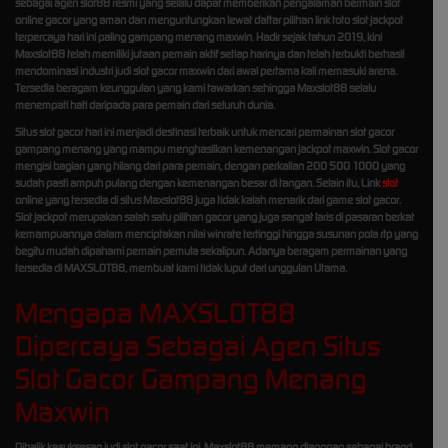
sebagai agen slot88 resmi yang selalu dapat memberikan pengalaman bermain slot
online gacor yang aman dan menguntungkan lewat daftar pilihan link toto slot jackpot
terpercaya hari ini paling gampang menang maxwin. Hadir sejak tahun 2019, kini
Maxslot88 telah memiliki jutaan pemain aktif setiap harinya dan telah terbukti berhasil
mendominasi industri judi slot gacor maxwin dari awal pertama kali memasuki arena.
Tersedia beragam keunggulan yang kami tawarkan sehingga Maxslot88 selalu
menempati hati daripada para pemain dari seluruh dunia.
Situs slot gacor hari ini menjadi destinasi terbaik untuk mencari permainan slot gacor
gampang menang yang mampu menghasilkan kemenangan jackpot maxwin. Slot gacor
mengisi bagian yang hilang dari para pemain, dengan perkalian 200 500 1000 yang
sudah pasti ampuh pulang dengan kemenangan besar di tangan. Selain itu, Link
slot
online yang tersedia di situs Maxslot88 juga tidak kalah menarik dari game slot gacor.
Slot jackpot merupakan salah satu pilihan gacor yang juga sangat laris di pasaran berkat
kemampuannya dalam menciptakan nilai winrate tertinggi hingga susunan pola rtp yang
begitu mudah dipahami pemain pemula sekalipun. Adanya beragam permainan yang
tersedia di MAXSLOT88, membuat kami tidak luput dari unggulan Utama.
Mengapa MAXSLOT88
Dipercaya Sebagai Agen Situs
Slot Gacor Gampang Menang
Maxwin
Dibalik kesuksesan judi slot gacor saat ini, Maxslot88 memang dianggap sebagai brand