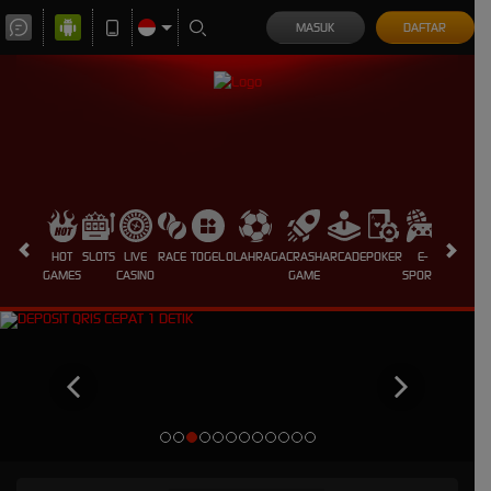
MASUK
DAFTAR
HOT
SLOTS
LIVE
RACE
TOGEL
OLAHRAGA
CRASH
ARCADE
POKER
E-
SABUNG
GAMES
CASINO
GAME
SPORTS
AYAM