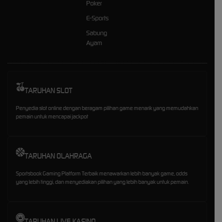
Poker
E-Sports
Sabung
Ayam
TARUHAN SLOT
Penyedia slot online dengan beragam pilihan game menarik yang memudahkan
pemain untuk mencapai jackpot
TARUHAN OLAHRAGA
Sportsbook Gaming Platform Terbaik menawarkan lebih banyak game, odds
yang lebih tinggi, dan menyediakan pilihan yang lebih banyak untuk pemain.
TARUHAN LIVE KASINO