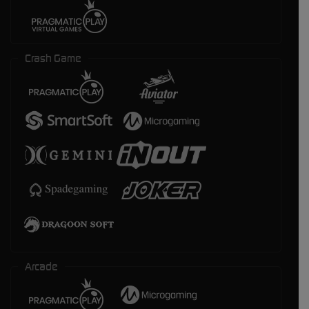
Crash Game
Arcade