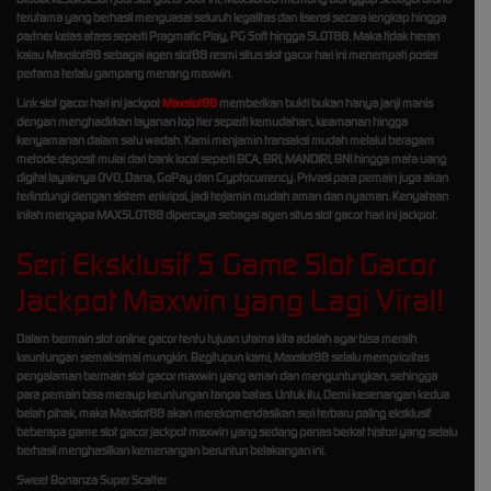
terutama yang berhasil menguasai seluruh legalitas dan lisensi secara lengkap hingga
partner kelas atass seperti Pragmatic Play, PG Soft hingga SLOT88. Maka tidak heran
kalau Maxslot88 sebagai agen slot88 resmi situs slot gacor hari ini menempati posisi
pertama terlalu gampang menang maxwin.
Link slot gacor hari ini jackpot
Maxslot88
memberikan bukti bukan hanya janji manis
dengan menghadirkan layanan top tier seperti kemudahan, keamanan hingga
kenyamanan dalam satu wadah. Kami menjamin transaksi mudah melalui beragam
metode deposit mulai dari bank local seperti BCA, BRI, MANDIRI, BNI hingga mata uang
digital layaknya OVO, Dana, GoPay dan Cryptocurrency. Privasi para pemain juga akan
terlindungi dengan sistem enkripsi, jadi terjamin mudah aman dan nyaman. Kenyataan
inilah mengapa MAXSLOT88 dipercaya sebagai agen situs slot gacor hari ini jackpot.
Seri Eksklusif 5 Game Slot Gacor
Jackpot Maxwin yang Lagi Viral!
Dalam bermain slot online gacor tentu tujuan utama kita adalah agar bisa meraih
keuntungan semaksimal mungkin. Begitupun kami, Maxslot88 selalu memprioritas
pengalaman bermain slot gacor maxwin yang aman dan menguntungkan, sehingga
para pemain bisa meraup keuntungan tanpa batas. Untuk itu, Demi kesenangan kedua
belah pihak, maka Maxslot88 akan merekomendasikan seri terbaru paling eksklusif
beberapa game slot gacor jackpot maxwin yang sedang panas berkat histori yang selalu
berhasil menghasilkan kemenangan beruntun belakangan ini.
Sweet Bonanza Super Scatter