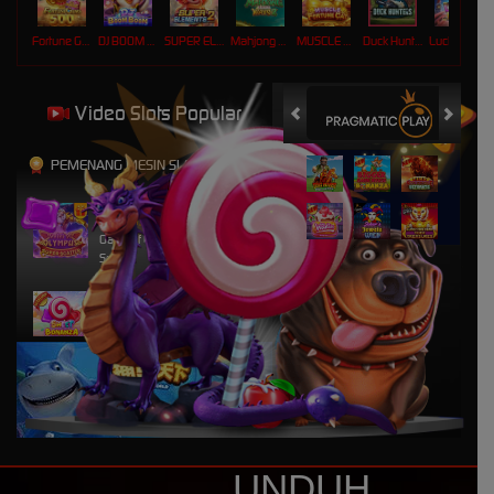
Fortune Gems 500
DJ BOOM BOOM
SUPER ELEMENTS 2
Mahjong Ways 2
MUSCLE FORTUNE CAT
Duck Hunters
Lucky Neko
Video Slots Popular
PEMENANG MESIN SLOT
mil****7
IDR
121,020,000.00
Gates of Olympus Super
Scatter
mil****7
IDR
82,792,000.00
Sweet Bonanza 1000
mil****7
IDR
71,984,000.00
Sweet Bonanza 1000
mil****7
IDR
45,072,000.00
UNDUH
Gates of Olympus Super