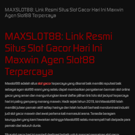
MAXSLOT88: Link Resmi Situs Slot Gacor Hari Ini Maxwin
Agen Slot88 Terpercaya
MAXSLOT88: Link Resmi
Situs Slot Gacor Hari Ini
Maxwin Agen Slot88
Terpercaya
Maxslot88 adalah situs
slot gacor
terpercaya yang dikenal baik memiliki reputasi baik
sebagai agen slot88 resmi yang selalu dapat memberikan pengalaman bermain slot online
gacor yang aman dan menguntungkan lewat daftar pilihan link toto slot jackpot terpercaya
hari ini paling gampang menang maxwin. Hadir sejak tahun 2019, kini Maxslot88 telah
memiliki jutaan pemain aktif setiap harinya dan telah terbukti berhasil mendominasi industri
judi slot gacor maxwin dari awal pertama kali memasuki arena. Tersedia beragam
keunggulan yang kami tawarkan sehingga Maxslot88 selalu menempati hati daripada para
pemain dari seluruh dunia.
Situs slot gacor hari ini menjadi destinasi terbaik untuk mencari permainan slot gacor