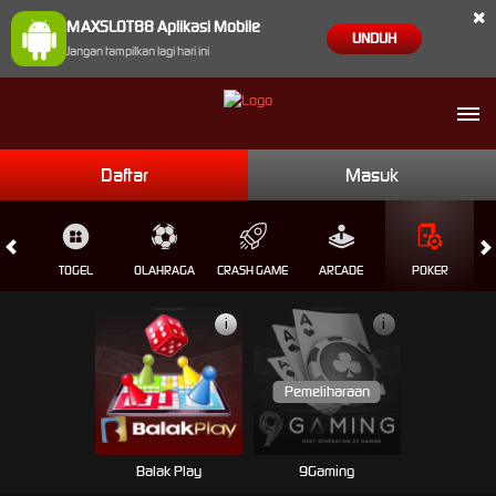
×
MAXSLOT88 Aplikasi Mobile
UNDUH
Jangan tampilkan lagi hari ini
Daftar
Masuk
E
TOGEL
OLAHRAGA
CRASH GAME
ARCADE
POKER
i
i
Balak Play
9Gaming