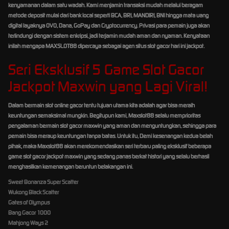
kenyamanan dalam satu wadah. Kami menjamin transaksi mudah melalui beragam
metode deposit mulai dari bank local seperti BCA, BRI, MANDIRI, BNI hingga mata uang
digital layaknya OVO, Dana, GoPay dan Cryptocurrency. Privasi para pemain juga akan
terlindungi dengan sistem enkripsi, jadi terjamin mudah aman dan nyaman. Kenyataan
inilah mengapa MAXSLOT88 dipercaya sebagai agen situs slot gacor hari ini jackpot.
Seri Eksklusif 5 Game Slot Gacor
Jackpot Maxwin yang Lagi Viral!
Dalam bermain slot online gacor tentu tujuan utama kita adalah agar bisa meraih
keuntungan semaksimal mungkin. Begitupun kami, Maxslot88 selalu memprioritas
pengalaman bermain slot gacor maxwin yang aman dan menguntungkan, sehingga para
pemain bisa meraup keuntungan tanpa batas. Untuk itu, Demi kesenangan kedua belah
pihak, maka Maxslot88 akan merekomendasikan seri terbaru paling eksklusif beberapa
game slot gacor jackpot maxwin yang sedang panas berkat histori yang selalu berhasil
menghasilkan kemenangan beruntun belakangan ini.
Sweet Bonanza Super Scatter
Wukong Black Scatter
Gates of Olympus
Bang Gacor 1000
Mahjong Ways 2