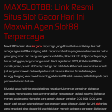
MAXSLOT88: Link Resmi
Situs Slot Gacor Hari Ini
Maxwin Agen Slot88
Terpercaya
Maxslot88 adalah situs
slot gacor
terpercaya yang dikenal baik memiliki reputasi baik
sebagai agen slot88 resmi yang selalu dapat memberikan pengalaman bermain slot online
gacor yang aman dan menguntungkan lewat daftar pilihan link toto slot jackpot terpercaya
hari ini paling gampang menang maxwin. Hadir sejak tahun 2019, kini Maxslot88 telah
memiliki jutaan pemain aktif setiap harinya dan telah terbukti berhasil mendominasi industri
judi slot gacor maxwin dari awal pertama kali memasuki arena. Tersedia beragam
keunggulan yang kami tawarkan sehingga Maxslot88 selalu menempati hati daripada para
pemain dari seluruh dunia.
Situs slot gacor hari ini menjadi destinasi terbaik untuk mencari permainan slot gacor
gampang menang yang mampu menghasilkan kemenangan jackpot maxwin. Slot gacor
mengisi bagian yang hilang dari para pemain, dengan perkalian 200 500 1000 yang
sudah pasti ampuh pulang dengan kemenangan besar di tangan. Selain itu, Link
slot
online
yang tersedia di situs Maxslot88 juga tidak kalah menarik dari game slot gacor. Slot jackpot