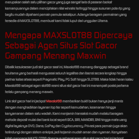
merupakan salah satu pilihan gacor yang juga sangat laris di pasaran berkat
kemampuannya dalam menciptakan nilai winrate tertinggi hingga susunan pola rtp yang
begitu mudah dipahami pemain pemula sekalipun. Adanya beragam permainan yang
tersedia di MAXSLOT88, membuat kami tidak luput dari unggulan Utama.
Mengapa MAXSLOT88 Dipercaya
Sebagai Agen Situs Slot Gacor
Gampang Menang Maxwin
Dibalik kesuksesan judi slot gacor saat ini, Maxslot88 memang dianggap sebagai brand
terutama yang berhasil menguasai seluruh legalitas dan lisensi secara lengkap hingga
partner kelas atass seperti Pragmatic Play, PG Soft hingga SLOT88. Maka tidak heran kalau
Maxslot88 sebagai agen slot88 resmi situs slot gacor hari ini menempati posisi pertama
terlalu gampang menang maxwin.
Link slot gacor hari ini jackpot
Maxslot88
memberikan bukti bukan hanya janji manis
dengan menghadirkan layanan top tier seperti kemudahan, keamanan hingga
kenyamanan dalam satu wadah. Kami menjamin transaksi mudah melalui beragam
metode deposit mulai dari bank local seperti BCA, BRI, MANDIRI, BNI hingga mata uang
digital layaknya OVO, Dana, GoPay dan Cryptocurrency. Privasi para pemain juga akan
terlindungi dengan sistem enkripsi, jadi terjamin mudah aman dan nyaman. Kenyataan
inilah mengapa MAXSLOT88 dipercaya sebagai agen situs slot gacor hari ini jackpot.