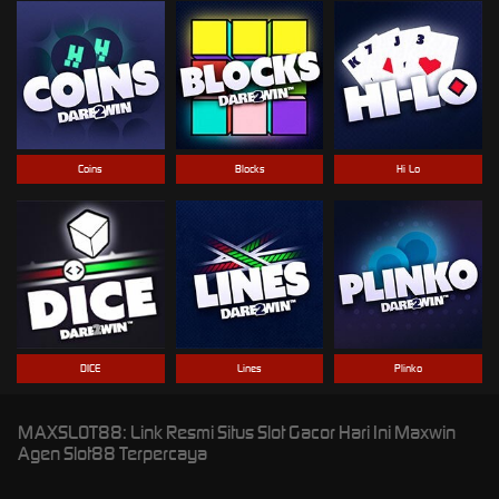
Coins
Blocks
Hi-Lo
DICE
Lines
Plinko
MAXSLOT88: Link Resmi Situs Slot Gacor Hari Ini Maxwin
Agen Slot88 Terpercaya