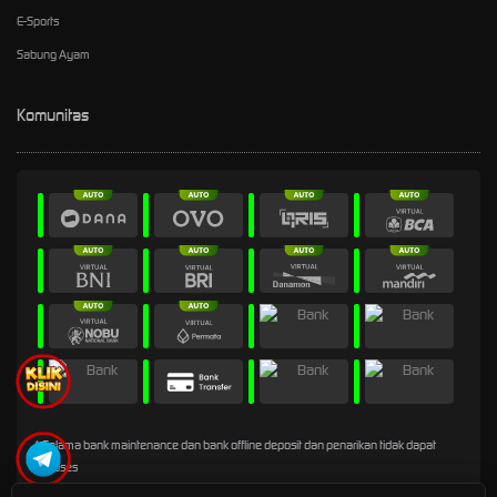
E-Sports
Sabung Ayam
Komunitas
* Selama bank maintenance dan bank offline deposit dan penarikan tidak dapat
diproses