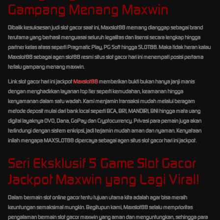
Gampang Menang Maxwin
Dibalik kesuksesan judi slot gacor saat ini, Maxslot88 memang dianggap sebagai brand
terutama yang berhasil menguasai seluruh legalitas dan lisensi secara lengkap hingga
partner kelas atass seperti Pragmatic Play, PG Soft hingga SLOT88. Maka tidak heran kalau
Maxslot88 sebagai agen slot88 resmi situs slot gacor hari ini menempati posisi pertama
terlalu gampang menang maxwin.
Link slot gacor hari ini jackpot
Maxslot88
memberikan bukti bukan hanya janji manis
dengan menghadirkan layanan top tier seperti kemudahan, keamanan hingga
kenyamanan dalam satu wadah. Kami menjamin transaksi mudah melalui beragam
metode deposit mulai dari bank local seperti BCA, BRI, MANDIRI, BNI hingga mata uang
digital layaknya OVO, Dana, GoPay dan Cryptocurrency. Privasi para pemain juga akan
terlindungi dengan sistem enkripsi, jadi terjamin mudah aman dan nyaman. Kenyataan
inilah mengapa MAXSLOT88 dipercaya sebagai agen situs slot gacor hari ini jackpot.
Seri Eksklusif 5 Game Slot Gacor
Jackpot Maxwin yang Lagi Viral!
Dalam bermain slot online gacor tentu tujuan utama kita adalah agar bisa meraih
keuntungan semaksimal mungkin. Begitupun kami, Maxslot88 selalu memprioritas
pengalaman bermain slot gacor maxwin yang aman dan menguntungkan, sehingga para