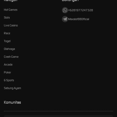
Hot Games
+6281977247328
Slots
Maxslot88Official
Live Casino
Race
Togel
Olahraga
Crash Game
Arcade
Poker
E-Sports
Sabung Ayam
Komunitas