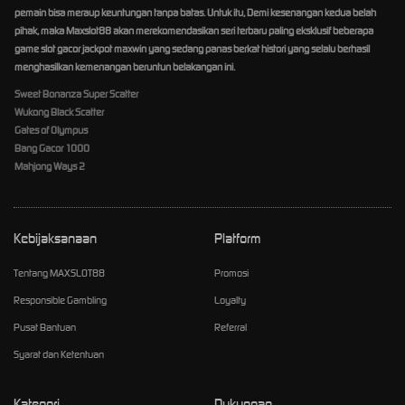
pemain bisa meraup keuntungan tanpa batas. Untuk itu, Demi kesenangan kedua belah
pihak, maka Maxslot88 akan merekomendasikan seri terbaru paling eksklusif beberapa
game slot gacor jackpot maxwin yang sedang panas berkat histori yang selalu berhasil
menghasilkan kemenangan beruntun belakangan ini.
Sweet Bonanza Super Scatter
Wukong Black Scatter
Gates of Olympus
Bang Gacor 1000
Mahjong Ways 2
Kebijaksanaan
Platform
Tentang MAXSLOT88
Promosi
Responsible Gambling
Loyalty
Pusat Bantuan
Referral
Syarat dan Ketentuan
Kategori
Dukungan