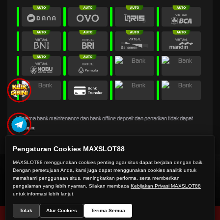
* Selama bank maintenance dan bank offline deposit dan penarikan tidak dapat
diproses
Pengaturan Cookies MAXSLOT88
MAXSLOT88 menggunakan cookies penting agar situs dapat berjalan dengan baik.
Dengan persetujuan Anda, kami juga dapat menggunakan cookies analitik untuk
©2026 MAXSLOT88 menawarkan berbagai macam provider pilihan terbaik dan didukung
memahami penggunaan situs, meningkatkan performa, serta memberikan
oleh Layanan Pelanggan profesional 24/7 yang siap melayani Anda.
pengalaman yang lebih nyaman. Silakan membaca
Kebijakan Privasi MAXSLOT88
untuk informasi lebih lanjut.
Tolak
Atur Cookies
Terima Semua