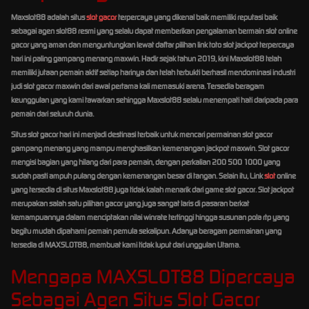
Maxslot88 adalah situs
slot gacor
terpercaya yang dikenal baik memiliki reputasi baik
sebagai agen slot88 resmi yang selalu dapat memberikan pengalaman bermain slot online
gacor yang aman dan menguntungkan lewat daftar pilihan link toto slot jackpot terpercaya
hari ini paling gampang menang maxwin. Hadir sejak tahun 2019, kini Maxslot88 telah
memiliki jutaan pemain aktif setiap harinya dan telah terbukti berhasil mendominasi industri
judi slot gacor maxwin dari awal pertama kali memasuki arena. Tersedia beragam
keunggulan yang kami tawarkan sehingga Maxslot88 selalu menempati hati daripada para
pemain dari seluruh dunia.
Situs slot gacor hari ini menjadi destinasi terbaik untuk mencari permainan slot gacor
gampang menang yang mampu menghasilkan kemenangan jackpot maxwin. Slot gacor
mengisi bagian yang hilang dari para pemain, dengan perkalian 200 500 1000 yang
sudah pasti ampuh pulang dengan kemenangan besar di tangan. Selain itu, Link
slot
online
yang tersedia di situs Maxslot88 juga tidak kalah menarik dari game slot gacor. Slot jackpot
merupakan salah satu pilihan gacor yang juga sangat laris di pasaran berkat
kemampuannya dalam menciptakan nilai winrate tertinggi hingga susunan pola rtp yang
begitu mudah dipahami pemain pemula sekalipun. Adanya beragam permainan yang
tersedia di MAXSLOT88, membuat kami tidak luput dari unggulan Utama.
Mengapa MAXSLOT88 Dipercaya
Sebagai Agen Situs Slot Gacor