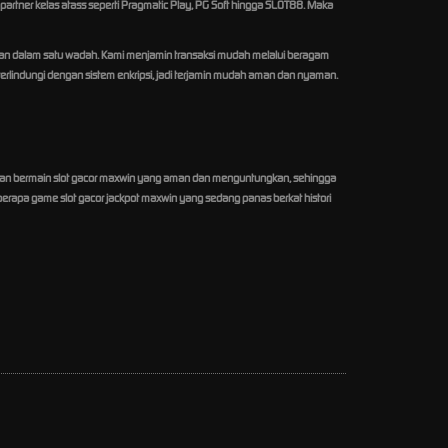
 partner kelas atass seperti Pragmatic Play, PG Soft hingga SLOT88. Maka
an dalam satu wadah. Kami menjamin transaksi mudah melalui beragam
 terlindungi dengan sistem enkripsi, jadi terjamin mudah aman dan nyaman.
laman bermain slot gacor maxwin yang aman dan menguntungkan, sehingga
erapa game slot gacor jackpot maxwin yang sedang panas berkat histori