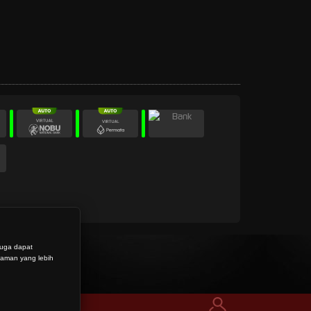
juga dapat
laman yang lebih