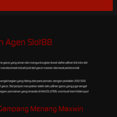
in Agen Slot88
ne gacor yang aman dan menguntungkan lewat daftar pilihan link toto slot
 mendominasi industri judi slot gacor maxwin dari awal pertama kali
mengisi bagian yang hilang dari para pemain, dengan perkalian 200 500
ot gacor. Slot jackpot merupakan salah satu pilihan gacor yang juga sangat
beragam permainan yang tersedia di MAXSLOT88, membuat kami tidak luput
r Gampang Menang Maxwin