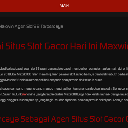
MAIN
i Maxwin Agen Slot88 Terpercaya
Situs Slot Gacor Hari Ini Maxw
putasi baik sebagai agen slot88 resmi yang selalu dapat memberikan pengalaman bermain slot onli
 2019, kini Maxslot88 telah memiliki jutaan pemain aktif setiap harinya dan telah terbukti berhasil
a Maxslot88 selalu menempati hati daripada para pemain dari seluruh dunia.
inan slot gacor gampang menang yang mampu menghasilkan kemenangan jackpot maxwin. Slot gacor 
Selain itu, Link
slot
online yang tersedia di situs Maxslot88 juga tidak kalah menarik dari game sl
ertinggi hingga susunan pola rtp yang begitu mudah dipahami pemain pemula sekalipun. Adanya 
aya Sebagai Agen Situs Slot Gaco