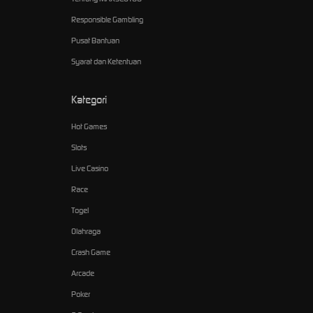
Responsible Gambling
Pusat Bantuan
Syarat dan Ketentuan
Kategori
Hot Games
Slots
Live Casino
Race
Togel
Olahraga
Crash Game
Arcade
Poker