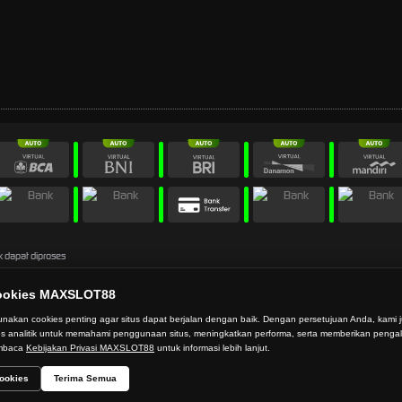
k dapat diproses
ookies MAXSLOT88
an cookies penting agar situs dapat berjalan dengan baik. Dengan persetujuan Anda, kami 
dan didukung oleh Layanan Pelanggan profesional 24/7 yang siap melayani Anda.
 analitik untuk memahami penggunaan situs, meningkatkan performa, serta memberikan penga
embaca
Kebijakan Privasi MAXSLOT88
untuk informasi lebih lanjut.
Cookies
Terima Semua