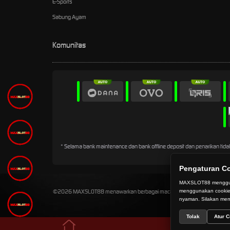
E-Sports
Sabung Ayam
Komunitas
* Selama bank maintenance dan bank offline deposit dan penarikan tida
Pengaturan C
MAXSLOT88 menggunak
©2026 MAXSLOT88 menawarkan berbagai macam provider pilihan terbaik 
menggunakan cookies
nyaman. Silakan m
Tolak
Atur 