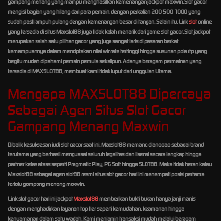
gampang menang yang mampu menghasilkan kemenangan jackpot maxwin. Slot gacor
mengisi bagian yang hilang dari para pemain, dengan perkalian 200 500 1000 yang
sudah pasti ampuh pulang dengan kemenangan besar di tangan. Selain itu, Link
slot
online
yang tersedia di situs Maxslot88 juga tidak kalah menarik dari game slot gacor. Slot jackpot
merupakan salah satu pilihan gacor yang juga sangat laris di pasaran berkat
kemampuannya dalam menciptakan nilai winrate tertinggi hingga susunan pola rtp yang
begitu mudah dipahami pemain pemula sekalipun. Adanya beragam permainan yang
tersedia di MAXSLOT88, membuat kami tidak luput dari unggulan Utama.
Mengapa MAXSLOT88 Dipercaya
Sebagai Agen Situs Slot Gacor
Gampang Menang Maxwin
Dibalik kesuksesan judi slot gacor saat ini, Maxslot88 memang dianggap sebagai brand
terutama yang berhasil menguasai seluruh legalitas dan lisensi secara lengkap hingga
partner kelas atass seperti Pragmatic Play, PG Soft hingga SLOT88. Maka tidak heran kalau
Maxslot88 sebagai agen slot88 resmi situs slot gacor hari ini menempati posisi pertama
terlalu gampang menang maxwin.
Link slot gacor hari ini jackpot
Maxslot88
memberikan bukti bukan hanya janji manis
dengan menghadirkan layanan top tier seperti kemudahan, keamanan hingga
kenyamanan dalam satu wadah. Kami menjamin transaksi mudah melalui beragam