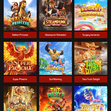
Stallion Princess
Steampunk Reloaded
Surgary bonanza
Super Phoenix
Surf Monkey
Taco Truck Delight