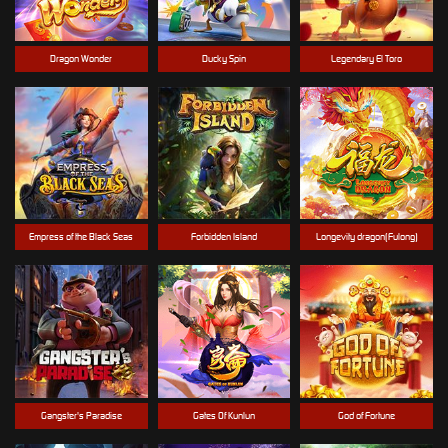
Dragon Wonder
Ducky Spin
Legendary El Toro
Empress of the Black Seas
Forbidden Island
Longevity dragon(Fulong)
Gangster's Paradise
Gates Of Kunlun
God of Fortune