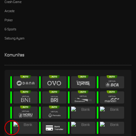
Crash Game
Arcade
Poker
E-Sports
Sabung Ayam
Komunitas