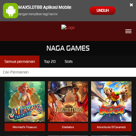
×
MAXSLOT88 Aplikasi Mobile
UNDUH
Jangan tampilkan lagi hari ini
NAGA GAMES
Semua permainan
Top 20
Slots
Mermaid's Treasure
Gladiators
Adventures Of Caramelo