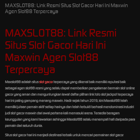
MAXSLOT88: Link Resmi Situs Slot Gacor Hari Ini Maxwin
Agen Slot88 Terpercaya
MAXSLOT88: Link Resmi
Situs Slot Gacor Hari Ini
Maxwin Agen Slot88
Terpercaya
Maxslot88 adalah situs
slot gacor
terpercaya yang dikenal baik memiliki reputasi baik
sebagai agen slot88 resmi yang selalu dapat memberikan pengalaman bermain slot online
gacor yang aman dan menguntungkan lewat daftar pilihan link toto slot jackpot terpercaya
hari ini paling gampang menang maxwin. Hadir sejak tahun 2019, kini Maxslot88 telah
memiliki jutaan pemain aktif setiap harinya dan telah terbukti berhasil mendominasi industri
judi slot gacor maxwin dari awal pertama kali memasuki arena. Tersedia beragam
keunggulan yang kami tawarkan sehingga Maxslot88 selalu menempati hati daripada para
pemain dari seluruh dunia.
Situs slot gacor hari ini menjadi destinasi terbaik untuk mencari permainan slot gacor