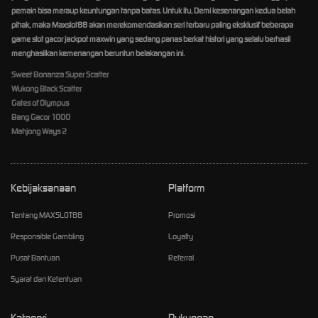
pemain bisa meraup keuntungan tanpa batas. Untuk itu, Demi kesenangan kedua belah
pihak, maka Maxslot88 akan merekomendasikan seri terbaru paling eksklusif beberapa
game slot gacor jackpot maxwin yang sedang panas berkat histori yang selalu berhasil
menghasilkan kemenangan beruntun belakangan ini.
Sweet Bonanza Super Scatter
Wukong Black Scatter
Gates of Olympus
Bang Gacor 1000
Mahjong Ways 2
Kebijaksanaan
Platform
Tentang MAXSLOT88
Promosi
Responsible Gambling
Loyalty
Pusat Bantuan
Referral
Syarat dan Ketentuan
Kategori
Dukungan