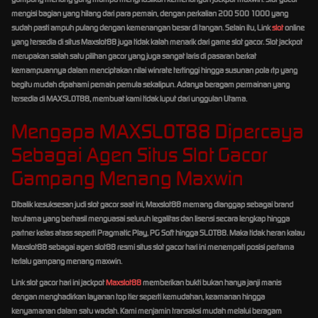
mengisi bagian yang hilang dari para pemain, dengan perkalian 200 500 1000 yang
sudah pasti ampuh pulang dengan kemenangan besar di tangan. Selain itu, Link
slot
online
yang tersedia di situs Maxslot88 juga tidak kalah menarik dari game slot gacor. Slot jackpot
merupakan salah satu pilihan gacor yang juga sangat laris di pasaran berkat
kemampuannya dalam menciptakan nilai winrate tertinggi hingga susunan pola rtp yang
begitu mudah dipahami pemain pemula sekalipun. Adanya beragam permainan yang
tersedia di MAXSLOT88, membuat kami tidak luput dari unggulan Utama.
Mengapa MAXSLOT88 Dipercaya
Sebagai Agen Situs Slot Gacor
Gampang Menang Maxwin
Dibalik kesuksesan judi slot gacor saat ini, Maxslot88 memang dianggap sebagai brand
terutama yang berhasil menguasai seluruh legalitas dan lisensi secara lengkap hingga
partner kelas atass seperti Pragmatic Play, PG Soft hingga SLOT88. Maka tidak heran kalau
Maxslot88 sebagai agen slot88 resmi situs slot gacor hari ini menempati posisi pertama
terlalu gampang menang maxwin.
Link slot gacor hari ini jackpot
Maxslot88
memberikan bukti bukan hanya janji manis
dengan menghadirkan layanan top tier seperti kemudahan, keamanan hingga
kenyamanan dalam satu wadah. Kami menjamin transaksi mudah melalui beragam