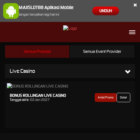
×
MAXSLOT88 Aplikasi Mobile
UNDUH
Jangan tampilkan lagi hari ini
Semua Promosi
Semua Event Provider
Live Casino
BONUS ROLLINGAN LIVE CASINO
Ambil Promo
Detail
Tanggal akhir:
02-Jan-2027