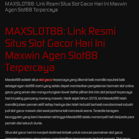
MAXSLOT88: Link Resmi Situs Slot Gacor Hari Ini Maxwin
Agen Slot88 Terpercaya
MAXSLOT88: Link Resmi
Situs Slot Gacor Hari Ini
Maxwin Agen Slot88
Terpercaya
Maxslot88 adalah situs
slot gacor
terpercaya yang dikenal baik memiliki reputasi baik
sebagai agen slot88 resmi yang selalu dapat memberikan pengalaman bermain slot online
gacor yang aman dan menguntungkan lewat daftar pilihan link toto slot jackpot terpercaya
hari ini paling gampang menang maxwin. Hadir sejak tahun 2019, kini Maxslot88 telah
memiliki jutaan pemain aktif setiap harinya dan telah terbukti berhasil mendominasi industri
judi slot gacor maxwin dari awal pertama kali memasuki arena. Tersedia beragam
keunggulan yang kami tawarkan sehingga Maxslot88 selalu menempati hati daripada para
pemain dari seluruh dunia.
Situs slot gacor hari ini menjadi destinasi terbaik untuk mencari permainan slot gacor
gampang menang yang mampu menghasilkan kemenangan jackpot maxwin. Slot gacor