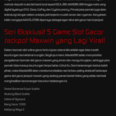
metode deposit mulai dari bank local seperti BCA, BRI, MANDIRI, BNI hingga mata uang
digital layaknya OVO, Dana, GoPay dan Cryptocurrency. Privasi para pemain juga akan
terlindungi dengan sistem enkripsi, jadi terjamin mudah aman dan nyaman. Kenyataan
inilah mengapa MAXSLOT88 dipercaya sebagai agen situs slot gacor hari ini jackpot.
Seri Eksklusif 5 Game Slot Gacor
Jackpot Maxwin yang Lagi Viral!
Dalam bermain slot online gacor tentu tujuan utama kita adalah agar bisa meraih
keuntungan semaksimal mungkin. Begitupun kami, Maxslot88 selalu memprioritas
pengalaman bermain slot gacor maxwin yang aman dan menguntungkan, sehingga para
pemain bisa meraup keuntungan tanpa batas. Untuk itu, Demi kesenangan kedua belah
pihak, maka Maxslot88 akan merekomendasikan seri terbaru paling eksklusif beberapa
game slot gacor jackpot maxwin yang sedang panas berkat histori yang selalu berhasil
menghasilkan kemenangan beruntun belakangan ini.
Sweet Bonanza Super Scatter
Wukong Black Scatter
Gates of Olympus
Bang Gacor 1000
Mahjong Ways 2