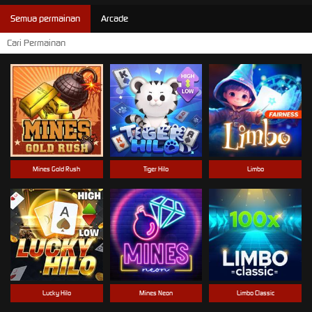
Semua permainan
Arcade
Mines Gold Rush
Tiger Hilo
Limbo
Lucky Hilo
Mines Neon
Limbo Classic