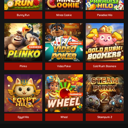
Bunny Run
Mines Cookie
Paradise Hilo
Plinko
Video Poker
Gold Rush: Boomers
Egypt Hilo
Wheel
Steampunk 2