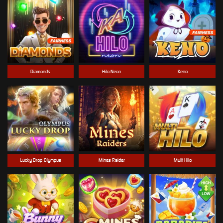
Diamonds
Hilo Neon
Keno
Lucky Drop-Olympus
Mines Raider
Multi Hilo