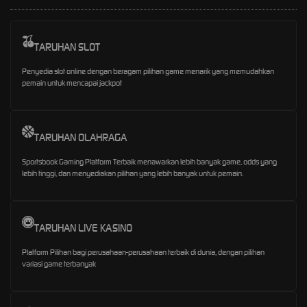
TARUHAN SLOT
Penyedia slot online dengan beragam pilihan game menarik yang memudahkan
pemain untuk mencapai jackpot
TARUHAN OLAHRAGA
Sportsbook Gaming Platform Terbaik menawarkan lebih banyak game, odds yang
lebih tinggi, dan menyediakan pilihan yang lebih banyak untuk pemain.
TARUHAN LIVE KASINO
Platform Pilihan bagi perusahaan-perusahaan terbaik di dunia, dengan pilihan
variasi game terbanyak