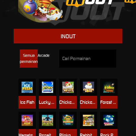
INOUT
Semua
Arcade
permainan
Ice Fish
Lucky Ducky
Chicken Road 2.0
Chicken Road
Forest Arrow
Hamster Run
Penalty Unlimited
Plinko Aztec
Rabbit Road
Rock Paper Scissors