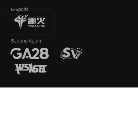
E-Sports
Sabung Ayam