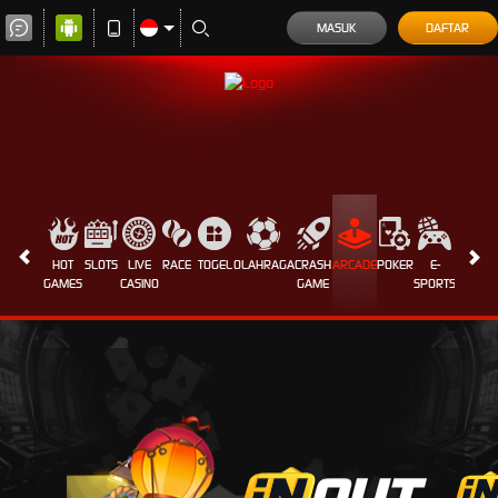
MASUK
DAFTAR
HOT
SLOTS
LIVE
RACE
TOGEL
OLAHRAGA
CRASH
ARCADE
POKER
E-
SABUN
GAMES
CASINO
GAME
SPORTS
AYAM