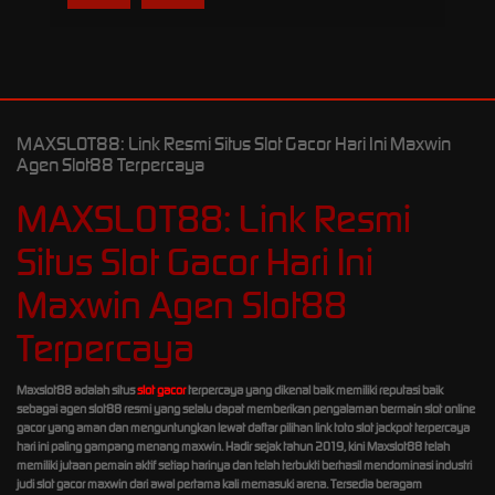
MAXSLOT88: Link Resmi Situs Slot Gacor Hari Ini Maxwin
Agen Slot88 Terpercaya
MAXSLOT88: Link Resmi
Situs Slot Gacor Hari Ini
Maxwin Agen Slot88
Terpercaya
Maxslot88 adalah situs
slot gacor
terpercaya yang dikenal baik memiliki reputasi baik
sebagai agen slot88 resmi yang selalu dapat memberikan pengalaman bermain slot online
gacor yang aman dan menguntungkan lewat daftar pilihan link toto slot jackpot terpercaya
hari ini paling gampang menang maxwin. Hadir sejak tahun 2019, kini Maxslot88 telah
memiliki jutaan pemain aktif setiap harinya dan telah terbukti berhasil mendominasi industri
judi slot gacor maxwin dari awal pertama kali memasuki arena. Tersedia beragam