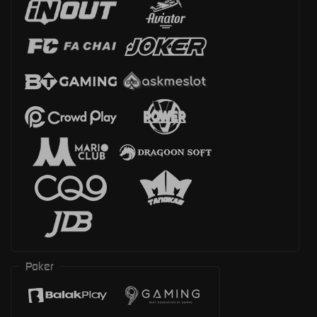
Poker