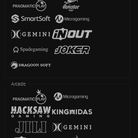
Arcade