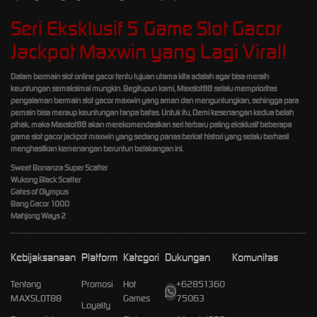
Seri Eksklusif 5 Game Slot Gacor
Jackpot Maxwin yang Lagi Viral!
Dalam bermain slot online gacor tentu tujuan utama kita adalah agar bisa meraih
keuntungan semaksimal mungkin. Begitupun kami, Maxslot88 selalu memprioritas
pengalaman bermain slot gacor maxwin yang aman dan menguntungkan, sehingga para
pemain bisa meraup keuntungan tanpa batas. Untuk itu, Demi kesenangan kedua belah
pihak, maka Maxslot88 akan merekomendasikan seri terbaru paling eksklusif beberapa
game slot gacor jackpot maxwin yang sedang panas berkat histori yang selalu berhasil
menghasilkan kemenangan beruntun belakangan ini.
Sweet Bonanza Super Scatter
Wukong Black Scatter
Gates of Olympus
Bang Gacor 1000
Mahjong Ways 2
Kebijaksanaan
Platform
Kategori
Dukungan
Komunitas
Tentang
Promosi
Hot
+62851360
MAXSLOT88
Games
75063
Loyalty