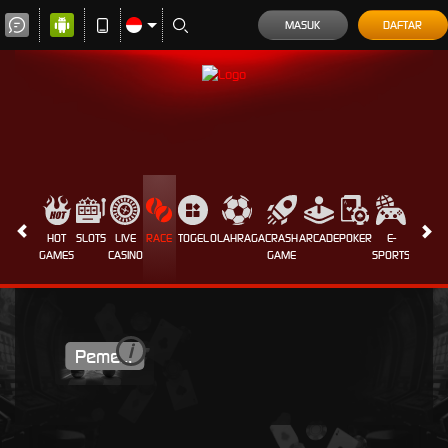
MASUK
DAFTAR
HOT
SLOTS
LIVE
RACE
TOGEL
OLAHRAGA
CRASH
ARCADE
POKER
E-
SABUN
GAMES
CASINO
GAME
SPORTS
AYAM
i