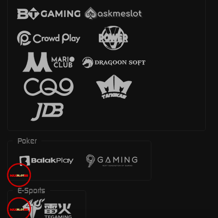
Poker
E-Sports