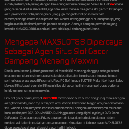
sudah pasti ampuh pulang dengan kemenangan besar di tangan. Selain itu, Link
slot
online
yang tersedia di situs Maxslot88 juga tidak kalah menarik dari game slot gacor. Slot jackpot
merupakan salah satu pilihan gacor yang juga sangat laris di pasaran berkat
kemampuannya dalam menciptakan nilai winrate tertinggi hingga susunan pola rtp yang
begitu mudah dipahami pemain pemula sekalipun. Adanya beragam permainan yang
tersedia di MAXSLOT88, membuat kami tidak luput dari unggulan Utama.
Mengapa MAXSLOT88 Dipercaya
Sebagai Agen Situs Slot Gacor
Gampang Menang Maxwin
Dibalik kesuksesan judi slot gacor saat ini, Maxslot88 memang dianggap sebagai brand
terutama yang berhasil menguasai seluruh legalitas dan lisensi secara lengkap hingga
partner kelas atass seperti Pragmatic Play, PG Soft hingga SLOT88. Maka tidak heran kalau
Maxslot88 sebagai agen slot88 resmi situs slot gacor hari ini menempati posisi pertama
terlalu gampang menang maxwin.
Link slot gacor hari ini jackpot
Maxslot88
memberikan bukti bukan hanya janji manis dengan
menghadirkan layanan top tier seperti kemudahan, keamanan hingga kenyamanan dalam
satu wadah. Kami menjamin transaksi mudah melalui beragam metode deposit mulai dari
bank local seperti BCA, BRI, MANDIRI, BNI hingga mata uang digital layaknya OVO, Dana,
GoPay dan Cryptocurrency. Privasi para pemain juga akan terlindungi dengan sistem
enkripsi, jadi terjamin mudah aman dan nyaman. Kenyataan inilah mengapa MAXSLOT88
dipercaya sebagai agen situs slot gacor hari ini jackpot.