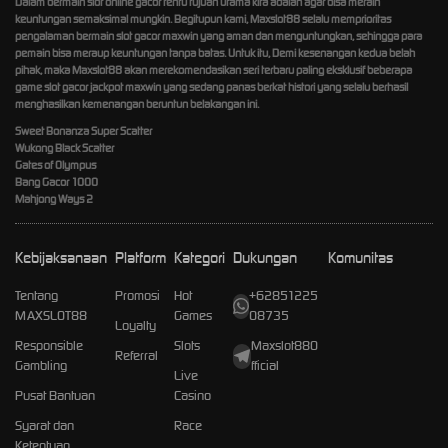
Dalam bermain slot online gacor tentu tujuan utama kita adalah agar bisa meraih
keuntungan semaksimal mungkin. Begitupun kami, Maxslot88 selalu memprioritas
pengalaman bermain slot gacor maxwin yang aman dan menguntungkan, sehingga para
pemain bisa meraup keuntungan tanpa batas. Untuk itu, Demi kesenangan kedua belah
pihak, maka Maxslot88 akan merekomendasikan seri terbaru paling eksklusif beberapa
game slot gacor jackpot maxwin yang sedang panas berkat histori yang selalu berhasil
menghasilkan kemenangan beruntun belakangan ini.
Sweet Bonanza Super Scatter
Wukong Black Scatter
Gates of Olympus
Bang Gacor 1000
Mahjong Ways 2
Kebijaksanaan
Platform
Kategori
Dukungan
Komunitas
Tentang
Promosi
Hot
+62851225
MAXSLOT88
Games
08735
Loyalty
Responsible
Slots
Maxslot88O
Referral
Gambling
fficial
Live
Pusat Bantuan
Casino
Syarat dan
Race
Ketentuan