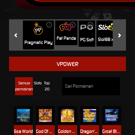
i
i
i
i
i
Facha
Fat Panda
Slot88 x PP
PG Soft
Pragmatic Play
VPOWER
Semua
Slots
Top
permainan
20
Sea World
God Of Wealth
Golden Rooster
Dragon's Riches
Great Blue