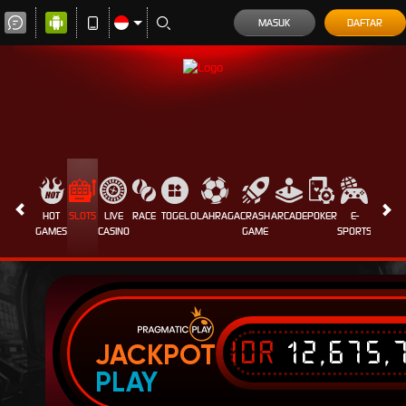
MASUK
DAFTAR
HOT
SLOTS
LIVE
RACE
TOGEL
OLAHRAGA
CRASH
ARCADE
POKER
E-
SABUN
GAMES
CASINO
GAME
SPORTS
AYAM
IDR
12,675,
JACKPOT
PLAY