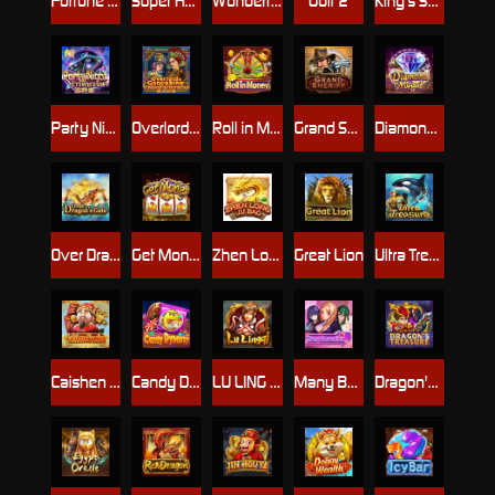
Fortune Twins
Super Hoo Hey How
Wonderful Christmas
Golf 2
King's Sword
Party Night
Overlord & Concubine
Roll in Money
Grand Sheriff
Diamond Mogul
Over Dragon's Gate
Get Money
Zhen Long Ju Bao
Great Lion
Ultra Treasure
Caishen Coming
Candy Dynasty
LU LING QI
Many Beauties
Dragon's Treasure