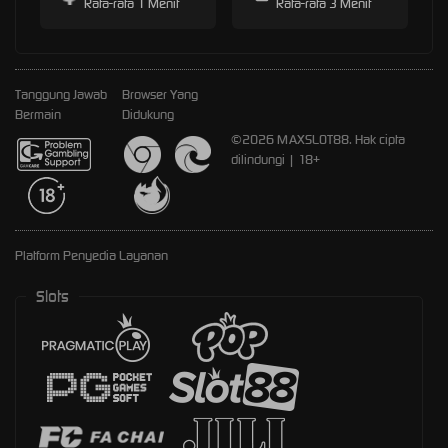
Rata-rata 1 Menit
Rata-rata 3 Menit
Tanggung Jawab
Browser Yang
Bermain
Didukung
©2026 MAXSLOT88. Hak cipta
dilindungi | 18+
Platform Penyedia Layanan
Slots