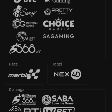
Race
Togel
Olahraga