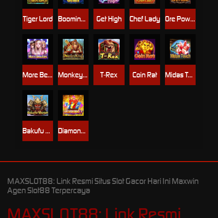
Tiger Lord
Booming Gems
Get High
Chef Lady
Ore Power
More Beauties
Monkey King
T-Rex
Coin Rat
Midas Touch
Bakufu Shogun
Diamond 7
MAXSLOT88: Link Resmi Situs Slot Gacor Hari Ini Maxwin
Agen Slot88 Terpercaya
MAXSLOT88: Link Resmi