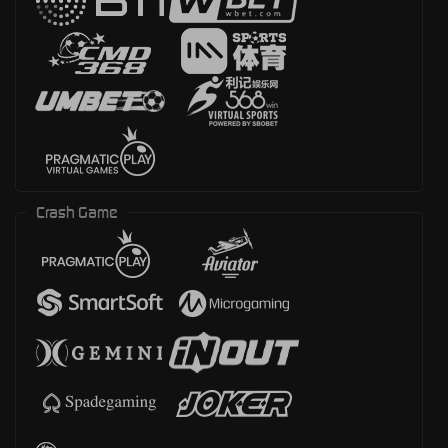
Crash Game