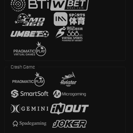
Crash Game