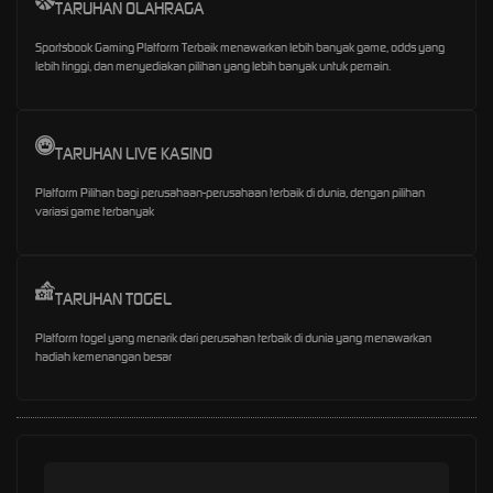
TARUHAN OLAHRAGA
Sportsbook Gaming Platform Terbaik menawarkan lebih banyak game, odds yang
lebih tinggi, dan menyediakan pilihan yang lebih banyak untuk pemain.
TARUHAN LIVE KASINO
Platform Pilihan bagi perusahaan-perusahaan terbaik di dunia, dengan pilihan
variasi game terbanyak
TARUHAN TOGEL
Platform togel yang menarik dari perusahan terbaik di dunia yang menawarkan
hadiah kemenangan besar