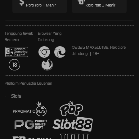
Rata-rata 1 Menit
Rata-rata 3 Menit
Tanggung Jawab
Browser Yang
Bermain
Didukung
©2026 MAXSLOT88. Hak cipta
dilindungi | 18+
Platform Penyedia Layanan
Slots