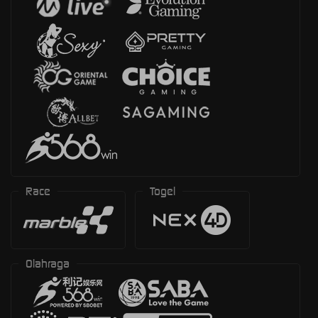
Race
Togel
Olahraga