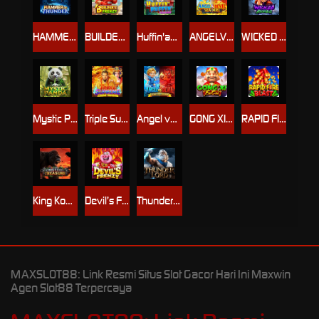
HAMMER OF THUNDER
BUILDER'S FRENZY
Huffin'and Puffin'Jackpot
ANGELVSDEVIL SEA DUEL
WICKED RICHES
Mystic Panda
Triple Supreme Xtreme Treasure
Angel vs Devil Ultimate Goal Showdown
GONG XI FA CAI
RAPID FIRE BLAST
King Kong Treasure
Devil’s Frenzy
Thunder Lord
MAXSLOT88: Link Resmi Situs Slot Gacor Hari Ini Maxwin
Agen Slot88 Terpercaya