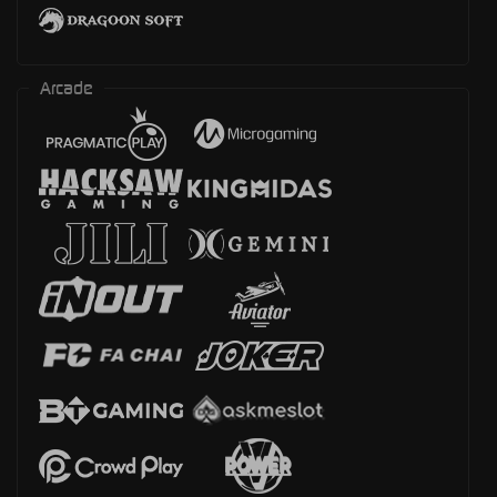
Arcade