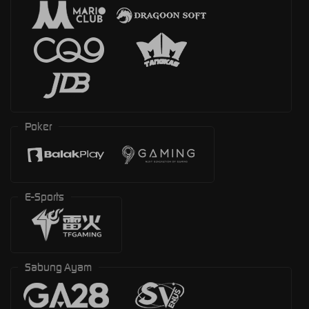
Poker
E-Sports
Sabung Ayam