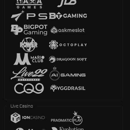
Live Casino