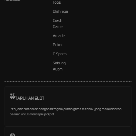
Togel
Olahraga
Crash
Game
Arcade
Poker
E-Sports
Sabung
Ayam
TARUHAN SLOT
Penyedia slot online dengan beragam pilihan game menarik yang memudahkan
pemain untuk mencapai jackpot