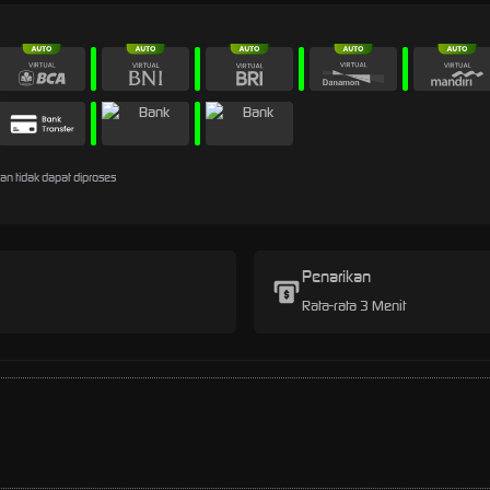
an tidak dapat diproses
Penarikan
Rata-rata 3 Menit