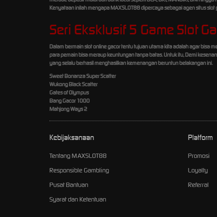
Kenyataan inilah mengapa MAXSLOT88 dipercaya sebagai agen situs slot gac
Seri Eksklusif 5 Game Slot G
Dalam bermain slot online gacor tentu tujuan utama kita adalah agar bi
para pemain bisa meraup keuntungan tanpa batas. Untuk itu, Demi kesenan
yang selalu berhasil menghasilkan kemenangan beruntun belakangan ini.
Sweet Bonanza Super Scatter
Wukong Black Scatter
Gates of Olympus
Bang Gacor 1000
Mahjong Ways 2
Kebijaksanaan
Platform
Tentang MAXSLOT88
Promosi
Responsible Gambling
Loyalty
Pusat Bantuan
Referral
Syarat dan Ketentuan