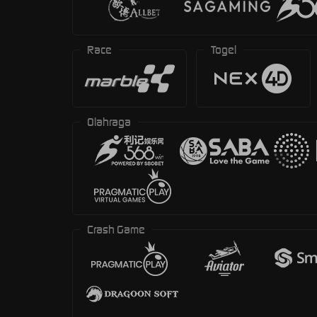
Race
Togel
Olahraga
Crash Game