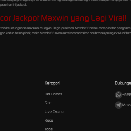
or hari ini jackpot.
acor Jackpot Maxwin yang Lagi Viral!
sa meraih keuntungan semaksimal mungkin. Begitupun kami, Maxslot88 selalu memprioritas penga
gan kedua belah pihak, maka Maxslot88 akan merekomendasikan seri terbaru paling eksklusif beb
Kategori
Dukung
Hot Games
+62
Slots
Maxsl
Live Casino
Race
Togel