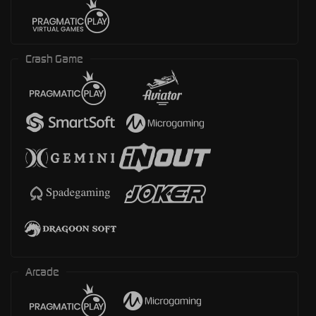
Crash Game
Arcade