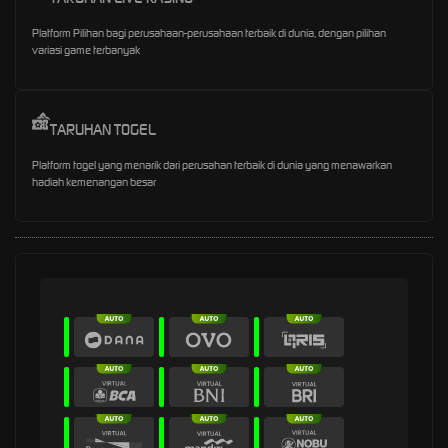
Platform Pilihan bagi perusahaan-perusahaan terbaik di dunia, dengan pilihan
variasi game terbanyak
TARUHAN TOGEL
Platform togel yang menarik dari perusahan terbaik di dunia yang menawarkan
hadiah kemenangan besar