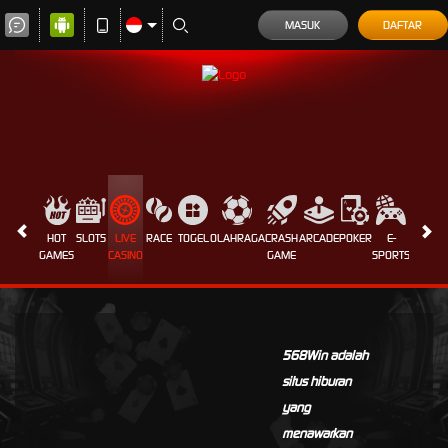
MASUK
DAFTAR
HOT
SLOTS
LIVE
RACE
TOGEL
OLAHRAGA
CRASH
ARCADE
POKER
E-
SABUN
GAMES
CASINO
GAME
SPORTS
AYAM
568Win adalah
situs hiburan
yang
menawarkan