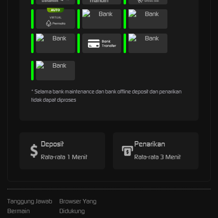
* Selama bank maintenance dan bank offline deposit dan penarikan
tidak dapat diproses
Deposit
Penarikan
Rata-rata 1 Menit
Rata-rata 3 Menit
Tanggung Jawab
Browser Yang
Bermain
Didukung