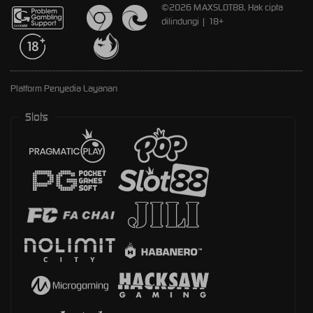
©2026 MAXSLOT88. Hak cipta
dilindungi | 18+
Platform Penyedia Layanan
Slots