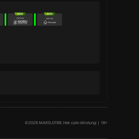
©2026 MAXSLOT88. Hak cipta dilindungi | 18+