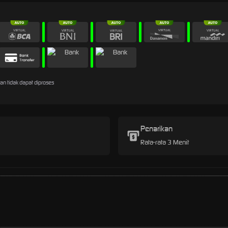
an tidak dapat diproses
Penarikan
Rata-rata 3 Menit