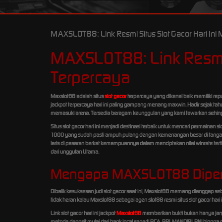
MAXSLOT88: Link Resmi Situs Slot Gacor Hari Ini
MAXSLOT88: Link Resmi 
Terpercaya
Maxslot88 adalah situs
slot gacor
terpercaya yang dikenal baik memiliki re
jackpot terpercaya hari ini paling gampang menang maxwin. Hadir sejak tahun 
memasuki arena. Tersedia beragam keunggulan yang kami tawarkan sehingg
Situs slot gacor hari ini menjadi destinasi terbaik untuk mencari perma
1000 yang sudah pasti ampuh pulang dengan kemenangan besar di tangan. 
laris di pasaran berkat kemampuannya dalam menciptakan nilai winrate t
dari unggulan Utama.
Mengapa MAXSLOT88 Diperc
Dibalik kesuksesan judi slot gacor saat ini, Maxslot88 memang dianggap seb
tidak heran kalau Maxslot88 sebagai agen slot88 resmi situs slot gacor ha
Link slot gacor hari ini jackpot
Maxslot88
memberikan bukti bukan hanya jan
metode deposit mulai dari bank local seperti BCA, BRI, MANDIRI, BNI hingg