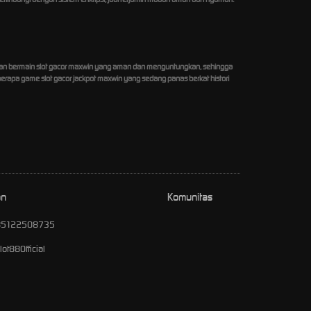
laman bermain slot gacor maxwin yang aman dan menguntungkan, sehingga
erapa game slot gacor jackpot maxwin yang sedang panas berkat histori
an
Komunitas
85122508735
ot88Official