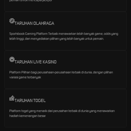
TARUHAN OLAHRAGA
Sportsbook Gaming Platform Terbaik menawarkan lebih banyak game, odds yang
lebih tinggi, dan menyediakan pilihan yang lebih banyak untuk pemain.
TARUHAN LIVE KASINO
Platform Pilihan bagi perusahaan-perusahaan terbaik di dunia, dengan pilihan
variasi game terbanyak
TARUHAN TOGEL
Platform togel yang menarik dari perusahan terbaik di dunia yang menawarkan
hadiah kemenangan besar