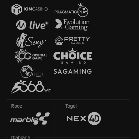
Race
Togel
Olahraga