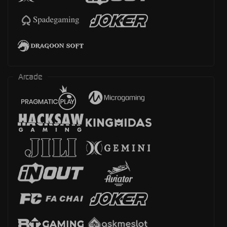
Arcade