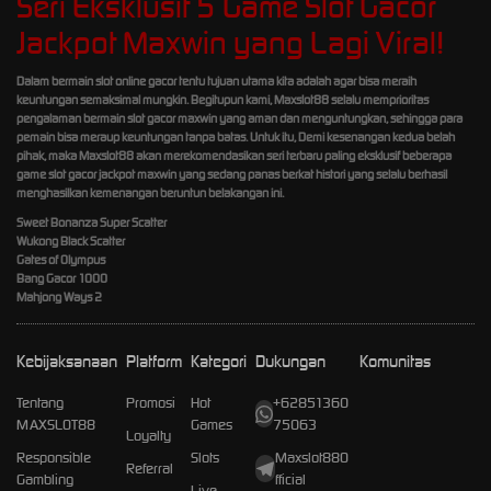
Seri Eksklusif 5 Game Slot Gacor
Jackpot Maxwin yang Lagi Viral!
Dalam bermain slot online gacor tentu tujuan utama kita adalah agar bisa meraih
keuntungan semaksimal mungkin. Begitupun kami, Maxslot88 selalu memprioritas
pengalaman bermain slot gacor maxwin yang aman dan menguntungkan, sehingga para
pemain bisa meraup keuntungan tanpa batas. Untuk itu, Demi kesenangan kedua belah
pihak, maka Maxslot88 akan merekomendasikan seri terbaru paling eksklusif beberapa
game slot gacor jackpot maxwin yang sedang panas berkat histori yang selalu berhasil
menghasilkan kemenangan beruntun belakangan ini.
Sweet Bonanza Super Scatter
Wukong Black Scatter
Gates of Olympus
Bang Gacor 1000
Mahjong Ways 2
Kebijaksanaan
Platform
Kategori
Dukungan
Komunitas
Tentang
Promosi
Hot
+62851360
MAXSLOT88
Games
75063
Loyalty
Responsible
Slots
Maxslot88O
Referral
Gambling
fficial
Live