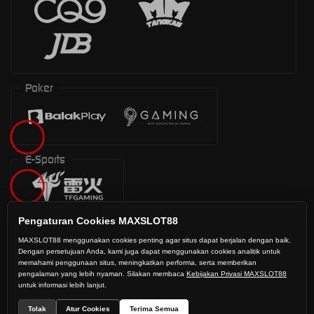
Poker
E-Sports
Pengaturan Cookies MAXSLOT88
Sabung Ayam
MAXSLOT88 menggunakan cookies penting agar situs dapat berjalan dengan baik.
Dengan persetujuan Anda, kami juga dapat menggunakan cookies analitik untuk
memahami penggunaan situs, meningkatkan performa, serta memberikan
pengalaman yang lebih nyaman. Silakan membaca
Kebijakan Privasi MAXSLOT88
untuk informasi lebih lanjut.
Tolak
Atur Cookies
Terima Semua