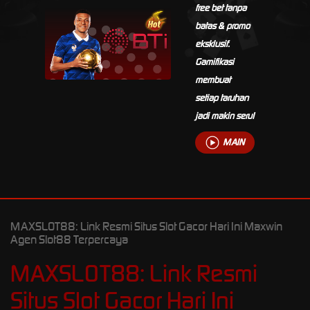
free bet tanpa
batas & promo
eksklusif.
Gamifikasi
membuat
setiap taruhan
jadi makin seru!
MAIN
MAXSLOT88: Link Resmi Situs Slot Gacor Hari Ini Maxwin
Agen Slot88 Terpercaya
MAXSLOT88: Link Resmi
Situs Slot Gacor Hari Ini