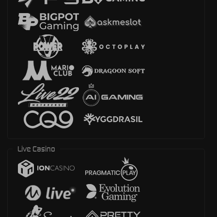
Live Casino