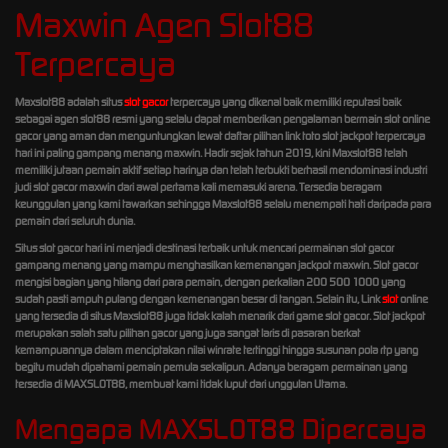
Maxwin Agen Slot88
Terpercaya
Maxslot88 adalah situs
slot gacor
terpercaya yang dikenal baik memiliki reputasi baik
sebagai agen slot88 resmi yang selalu dapat memberikan pengalaman bermain slot online
gacor yang aman dan menguntungkan lewat daftar pilihan link toto slot jackpot terpercaya
hari ini paling gampang menang maxwin. Hadir sejak tahun 2019, kini Maxslot88 telah
memiliki jutaan pemain aktif setiap harinya dan telah terbukti berhasil mendominasi industri
judi slot gacor maxwin dari awal pertama kali memasuki arena. Tersedia beragam
keunggulan yang kami tawarkan sehingga Maxslot88 selalu menempati hati daripada para
pemain dari seluruh dunia.
Situs slot gacor hari ini menjadi destinasi terbaik untuk mencari permainan slot gacor
gampang menang yang mampu menghasilkan kemenangan jackpot maxwin. Slot gacor
mengisi bagian yang hilang dari para pemain, dengan perkalian 200 500 1000 yang
sudah pasti ampuh pulang dengan kemenangan besar di tangan. Selain itu, Link
slot
online
yang tersedia di situs Maxslot88 juga tidak kalah menarik dari game slot gacor. Slot jackpot
merupakan salah satu pilihan gacor yang juga sangat laris di pasaran berkat
kemampuannya dalam menciptakan nilai winrate tertinggi hingga susunan pola rtp yang
begitu mudah dipahami pemain pemula sekalipun. Adanya beragam permainan yang
tersedia di MAXSLOT88, membuat kami tidak luput dari unggulan Utama.
Mengapa MAXSLOT88 Dipercaya