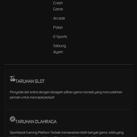
Crash
Game
Arcade
Poker
E-Sports
Sabung
Ayam
TARUHAN SLOT
Penyedia slot online dengan beragam pilihan game menarik yang memudahkan
pemain untuk mencapai jackpot
TARUHAN OLAHRAGA
Sportsbook Gaming Platform Terbaik menawarkan lebih banyak game, odds yang