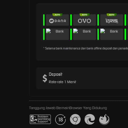
* Selama bank maintenance dan bank offline deposit dan penarik
Deposit
Rata-rata 1 Menit
Tanggung Jawab Bermain
Browser Yang Didukung