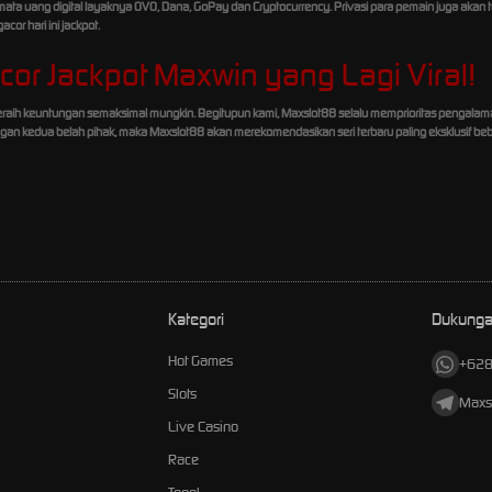
a mata uang digital layaknya OVO, Dana, GoPay dan Cryptocurrency. Privasi para pemain juga akan 
or hari ini jackpot.
acor Jackpot Maxwin yang Lagi Viral!
sa meraih keuntungan semaksimal mungkin. Begitupun kami, Maxslot88 selalu memprioritas penga
gan kedua belah pihak, maka Maxslot88 akan merekomendasikan seri terbaru paling eksklusif beb
Kategori
Dukung
Hot Games
+62
Slots
Maxsl
Live Casino
Race