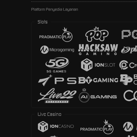
Platform Penyedia Layanan
Slots
Live Casino