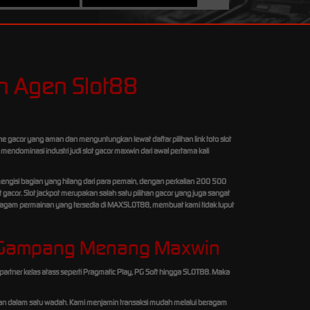
IDR
3,782,400.00
Mahjong Wins 2
mem****8
IDR
3,636,000.00
Mahjong Wins 2
in Agen Slot88
fiy****x
IDR
3,152,100.00
Gates of Olympus Super Scatter
e gacor yang aman dan menguntungkan lewat daftar pilihan link toto slot
eljap****e
 mendominasi industri judi slot gacor maxwin dari awal pertama kali
IDR
2,643,750.00
Gates of Olympus Super Scatter
engisi bagian yang hilang dari para pemain, dengan perkalian 200 500
t gacor. Slot jackpot merupakan salah satu pilihan gacor yang juga sangat
zhan****2
beragam permainan yang tersedia di MAXSLOT88, membuat kami tidak luput
IDR
2,467,400.00
Gates of Olympus 1000
r Gampang Menang Maxwin
fiy****x
IDR
2,400,000.00
Mahjong Wins 3 – Black Scatter
 partner kelas atass seperti Pragmatic Play, PG Soft hingga SLOT88. Maka
eljap****e
an dalam satu wadah. Kami menjamin transaksi mudah melalui beragam
IDR
2,377,900.00