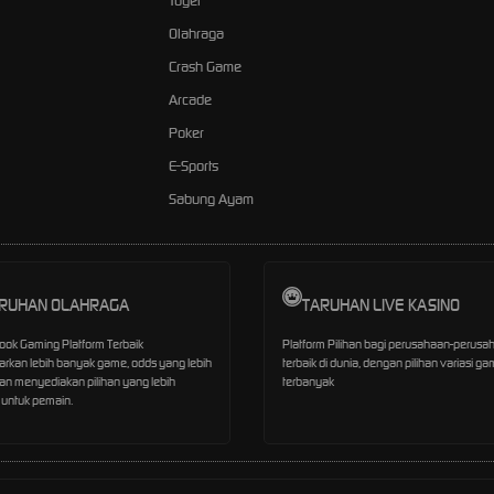
Togel
Olahraga
Crash Game
Arcade
Poker
E-Sports
Sabung Ayam
RUHAN OLAHRAGA
TARUHAN LIVE KASINO
ook Gaming Platform Terbaik
Platform Pilihan bagi perusahaan-perusa
kan lebih banyak game, odds yang lebih
terbaik di dunia, dengan pilihan variasi g
 dan menyediakan pilihan yang lebih
terbanyak
untuk pemain.