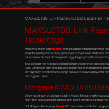
MAXSLOT88: Link Resmi Situs Slot Gacor Hari Ini
MAXSLOT88: Link Resmi 
Terpercaya
Maxslot88 adalah situs
slot gacor
terpercaya yang dikenal baik memiliki re
jackpot terpercaya hari ini paling gampang menang maxwin. Hadir sejak tahun 
memasuki arena. Tersedia beragam keunggulan yang kami tawarkan sehingg
Situs slot gacor hari ini menjadi destinasi terbaik untuk mencari perma
1000 yang sudah pasti ampuh pulang dengan kemenangan besar di tangan. 
laris di pasaran berkat kemampuannya dalam menciptakan nilai winrate t
dari unggulan Utama.
Mengapa MAXSLOT88 Diperc
Dibalik kesuksesan judi slot gacor saat ini, Maxslot88 memang dianggap seb
tidak heran kalau Maxslot88 sebagai agen slot88 resmi situs slot gacor ha
Link slot gacor hari ini jackpot
Maxslot88
memberikan bukti bukan hanya jan