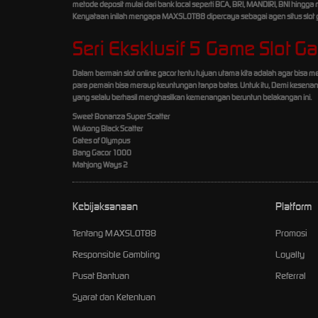
metode deposit mulai dari bank local seperti BCA, BRI, MANDIRI, BNI hingg
Kenyataan inilah mengapa MAXSLOT88 dipercaya sebagai agen situs slot gac
Seri Eksklusif 5 Game Slot G
Dalam bermain slot online gacor tentu tujuan utama kita adalah agar bi
para pemain bisa meraup keuntungan tanpa batas. Untuk itu, Demi kesenan
yang selalu berhasil menghasilkan kemenangan beruntun belakangan ini.
Sweet Bonanza Super Scatter
Wukong Black Scatter
Gates of Olympus
Bang Gacor 1000
Mahjong Ways 2
Kebijaksanaan
Platform
Tentang MAXSLOT88
Promosi
Responsible Gambling
Loyalty
Pusat Bantuan
Referral
Syarat dan Ketentuan