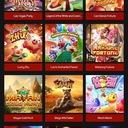
Las Vegas Party
Legend of the White and Green Snake
Lion Dance Fortune
Lucky Zhu
Lulu's Enchanted Forest
Mahjong Fortune
Mayan Gold Hunt
Mega Wild Safari
Mochi Mochi