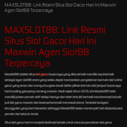
MAXSLOT88: Link Resmi Situs Slot Gacor Hari Ini Maxwin
Agen Slot88 Terpercaya
MAXSLOT88: Link Resmi
Situs Slot Gacor Hari Ini
Maxwin Agen Slot88
Terpercaya
Maxslot88 adalah situs
slot gacor
terpercaya yang dikenal baik memiliki reputasi baik
sebagai agen slot88 resmi yang selalu dapat memberikan pengalaman bermain slot online
gacor yang aman dan menguntungkan lewat daftar pilihan link toto slot jackpot terpercaya
hari ini paling gampang menang maxwin. Hadir sejak tahun 2019, kini Maxslot88 telah
memiliki jutaan pemain aktif setiap harinya dan telah terbukti berhasil mendominasi industri
judi slot gacor maxwin dari awal pertama kali memasuki arena. Tersedia beragam
keunggulan yang kami tawarkan sehingga Maxslot88 selalu menempati hati daripada para
pemain dari seluruh dunia.
Situs slot gacor hari ini menjadi destinasi terbaik untuk mencari permainan slot gacor