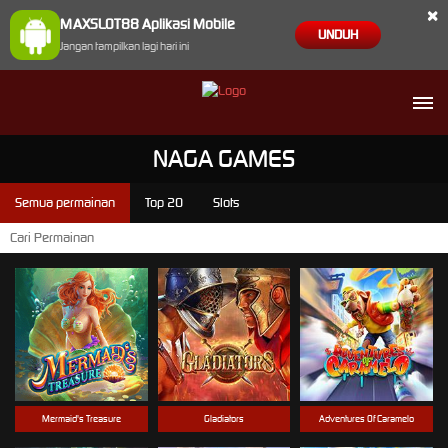
×
MAXSLOT88 Aplikasi Mobile
UNDUH
Jangan tampilkan lagi hari ini
NAGA GAMES
Semua permainan
Top 20
Slots
Mermaid's Treasure
Gladiators
Adventures Of Caramelo