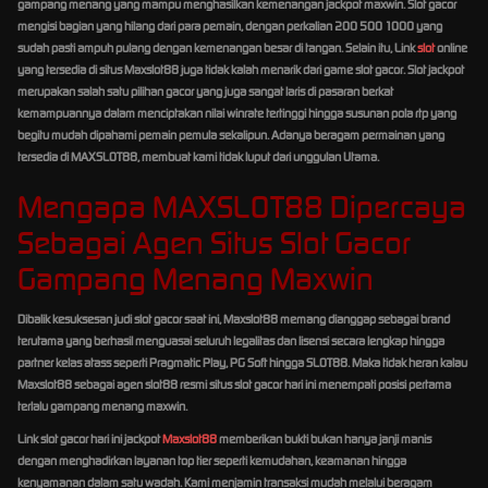
gampang menang yang mampu menghasilkan kemenangan jackpot maxwin. Slot gacor
mengisi bagian yang hilang dari para pemain, dengan perkalian 200 500 1000 yang
sudah pasti ampuh pulang dengan kemenangan besar di tangan. Selain itu, Link
slot
online
yang tersedia di situs Maxslot88 juga tidak kalah menarik dari game slot gacor. Slot jackpot
merupakan salah satu pilihan gacor yang juga sangat laris di pasaran berkat
kemampuannya dalam menciptakan nilai winrate tertinggi hingga susunan pola rtp yang
begitu mudah dipahami pemain pemula sekalipun. Adanya beragam permainan yang
tersedia di MAXSLOT88, membuat kami tidak luput dari unggulan Utama.
Mengapa MAXSLOT88 Dipercaya
Sebagai Agen Situs Slot Gacor
Gampang Menang Maxwin
Dibalik kesuksesan judi slot gacor saat ini, Maxslot88 memang dianggap sebagai brand
terutama yang berhasil menguasai seluruh legalitas dan lisensi secara lengkap hingga
partner kelas atass seperti Pragmatic Play, PG Soft hingga SLOT88. Maka tidak heran kalau
Maxslot88 sebagai agen slot88 resmi situs slot gacor hari ini menempati posisi pertama
terlalu gampang menang maxwin.
Link slot gacor hari ini jackpot
Maxslot88
memberikan bukti bukan hanya janji manis
dengan menghadirkan layanan top tier seperti kemudahan, keamanan hingga
kenyamanan dalam satu wadah. Kami menjamin transaksi mudah melalui beragam