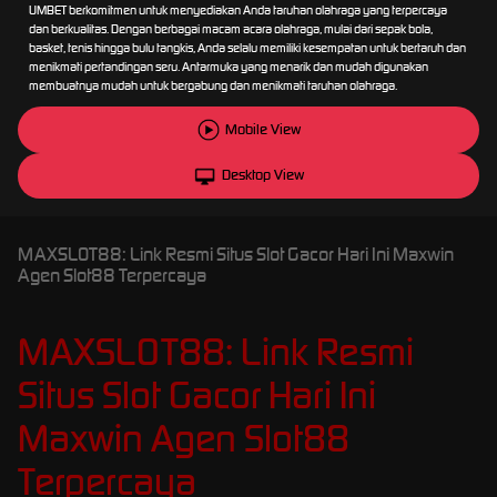
UMBET berkomitmen untuk menyediakan Anda taruhan olahraga yang terpercaya
dan berkualitas. Dengan berbagai macam acara olahraga, mulai dari sepak bola,
basket, tenis hingga bulu tangkis, Anda selalu memiliki kesempatan untuk bertaruh dan
menikmati pertandingan seru. Antarmuka yang menarik dan mudah digunakan
membuatnya mudah untuk bergabung dan menikmati taruhan olahraga.
Mobile View
Desktop View
MAXSLOT88: Link Resmi Situs Slot Gacor Hari Ini Maxwin
Agen Slot88 Terpercaya
MAXSLOT88: Link Resmi
Situs Slot Gacor Hari Ini
Maxwin Agen Slot88
Terpercaya