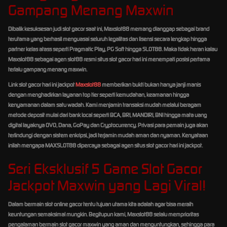
Gampang Menang Maxwin
Dibalik kesuksesan judi slot gacor saat ini, Maxslot88 memang dianggap sebagai brand
terutama yang berhasil menguasai seluruh legalitas dan lisensi secara lengkap hingga
partner kelas atass seperti Pragmatic Play, PG Soft hingga SLOT88. Maka tidak heran kalau
Maxslot88 sebagai agen slot88 resmi situs slot gacor hari ini menempati posisi pertama
terlalu gampang menang maxwin.
Link slot gacor hari ini jackpot
Maxslot88
memberikan bukti bukan hanya janji manis
dengan menghadirkan layanan top tier seperti kemudahan, keamanan hingga
kenyamanan dalam satu wadah. Kami menjamin transaksi mudah melalui beragam
metode deposit mulai dari bank local seperti BCA, BRI, MANDIRI, BNI hingga mata uang
digital layaknya OVO, Dana, GoPay dan Cryptocurrency. Privasi para pemain juga akan
terlindungi dengan sistem enkripsi, jadi terjamin mudah aman dan nyaman. Kenyataan
inilah mengapa MAXSLOT88 dipercaya sebagai agen situs slot gacor hari ini jackpot.
Seri Eksklusif 5 Game Slot Gacor
Jackpot Maxwin yang Lagi Viral!
Dalam bermain slot online gacor tentu tujuan utama kita adalah agar bisa meraih
keuntungan semaksimal mungkin. Begitupun kami, Maxslot88 selalu memprioritas
pengalaman bermain slot gacor maxwin yang aman dan menguntungkan, sehingga para