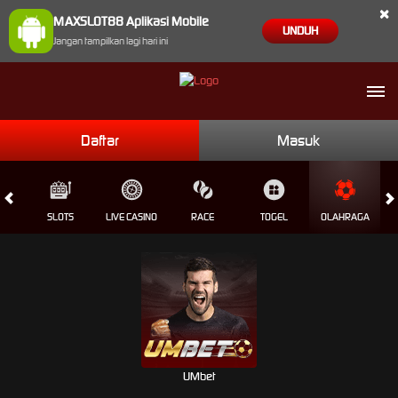
×
MAXSLOT88 Aplikasi Mobile
UNDUH
Jangan tampilkan lagi hari ini
Daftar
Masuk
MES
SLOTS
LIVE CASINO
RACE
TOGEL
OLAHRAGA
C
UMbet