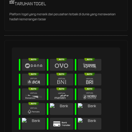
TARUHAN TOGEL
Platform togel yang menarik dari perusahan terbaik di dunia yang menawarkan
hadiah kemenangan besar