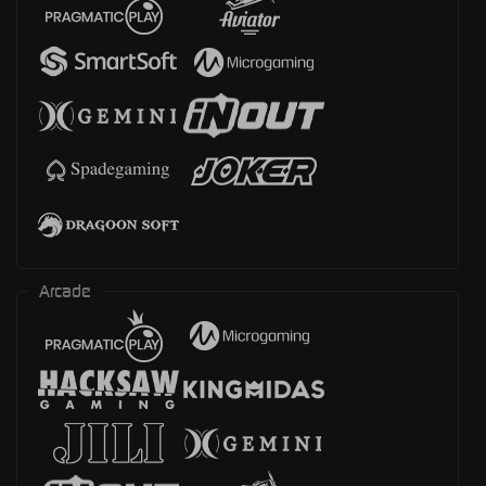
Arcade