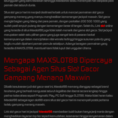
keunggulan yang kami tawarkan sehingga Maxslot88 selalu menempati hati daripada para
pemain dari seluruh dunia.
Situs slot gacor hari ini menjadi destinasi terbaik untuk mencari permainan slot gacor
gampang menang yang mampu menghasilkan kemenangan jackpot maxwin. Slot gacor
mengisi bagian yang hilang dari para pemain, dengan perkalian 200 500 1000 yang
sudah pasti ampuh pulang dengan kemenangan besar di tangan. Selain itu, Link
slot
online
yang tersedia di situs Maxslot88 juga tidak kalah menarik dari game slot gacor. Slot jackpot
merupakan salah satu pilihan gacor yang juga sangat laris di pasaran berkat
kemampuannya dalam menciptakan nilai winrate tertinggi hingga susunan pola rtp yang
begitu mudah dipahami pemain pemula sekalipun. Adanya beragam permainan yang
tersedia di MAXSLOT88, membuat kami tidak luput dari unggulan Utama.
Mengapa MAXSLOT88 Dipercaya
Sebagai Agen Situs Slot Gacor
Gampang Menang Maxwin
Dibalik kesuksesan judi slot gacor saat ini, Maxslot88 memang dianggap sebagai brand
terutama yang berhasil menguasai seluruh legalitas dan lisensi secara lengkap hingga
partner kelas atass seperti Pragmatic Play, PG Soft hingga SLOT88. Maka tidak heran kalau
Maxslot88 sebagai agen slot88 resmi situs slot gacor hari ini menempati posisi pertama
terlalu gampang menang maxwin.
Link slot gacor hari ini jackpot
Maxslot88
memberikan bukti bukan hanya janji manis dengan
menghadirkan layanan top tier seperti kemudahan, keamanan hingga kenyamanan dalam