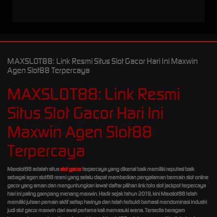
MAXSLOT88: Link Resmi Situs Slot Gacor Hari Ini Maxwin
Agen Slot88 Terpercaya
MAXSLOT88: Link Resmi
Situs Slot Gacor Hari Ini
Maxwin Agen Slot88
Terpercaya
Maxslot88 adalah situs
slot gacor
terpercaya yang dikenal baik memiliki reputasi baik
sebagai agen slot88 resmi yang selalu dapat memberikan pengalaman bermain slot online
gacor yang aman dan menguntungkan lewat daftar pilihan link toto slot jackpot terpercaya
hari ini paling gampang menang maxwin. Hadir sejak tahun 2019, kini Maxslot88 telah
memiliki jutaan pemain aktif setiap harinya dan telah terbukti berhasil mendominasi industri
judi slot gacor maxwin dari awal pertama kali memasuki arena. Tersedia beragam