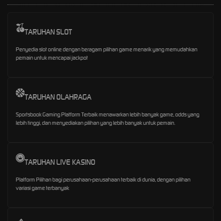
TARUHAN SLOT
Penyedia slot online dengan beragam pilihan game menarik yang memudahkan
pemain untuk mencapai jackpot
TARUHAN OLAHRAGA
Sportsbook Gaming Platform Terbaik menawarkan lebih banyak game, odds yang
lebih tinggi, dan menyediakan pilihan yang lebih banyak untuk pemain.
TARUHAN LIVE KASINO
Platform Pilihan bagi perusahaan-perusahaan terbaik di dunia, dengan pilihan
variasi game terbanyak