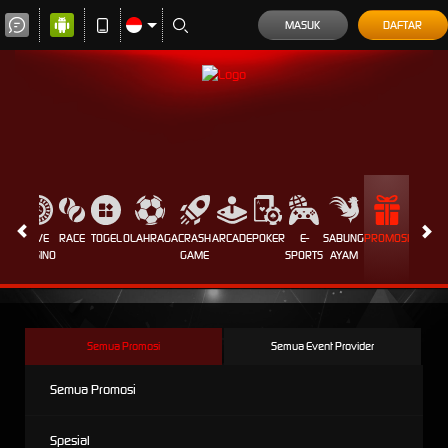
MASUK
DAFTAR
LOTS
LIVE
RACE
TOGEL
OLAHRAGA
CRASH
ARCADE
POKER
E-
SABUNG
PROMOSI
CASINO
GAME
SPORTS
AYAM
Semua Promosi
Semua Event Provider
Semua Promosi
Spesial